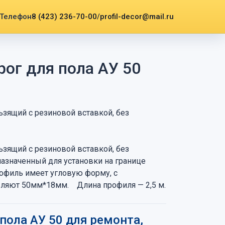
8 (423) 236-70-00
/
profil-decor@mail.ru
ог для пола АУ 50
зящий с резиновой вставкой, без
зящий с резиновой вставкой, без
назначенный для установки на границе
офиль имеет угловую форму, с
вляют 50мм*18мм. Длина профиля — 2,5 м.
пола АУ 50 для ремонта,