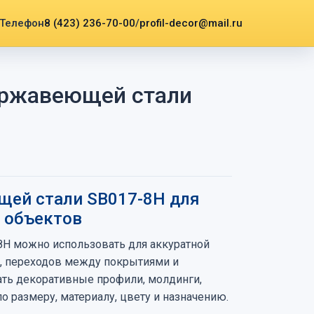
8 (423) 236-70-00
/
profil-decor@mail.ru
ержавеющей стали
щей стали SB017-8H для
х объектов
8H можно использовать для аккуратной
в, переходов между покрытиями и
рать декоративные профили, молдинги,
 размеру, материалу, цвету и назначению.